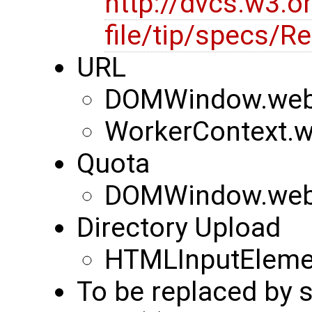
http://dvcs.w3.o
file/tip/specs/
URL
DOMWindow.web
WorkerContext.
Quota
DOMWindow.webk
Directory Upload
HTMLInputElemen
To be replaced by