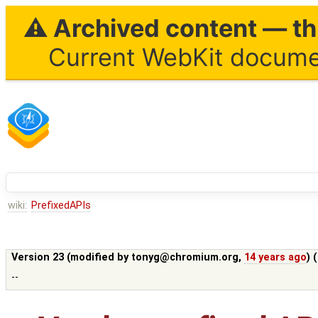
⚠ Archived content — thi
Current WebKit documen
wiki:
PrefixedAPIs
Version 23 (modified by
tonyg@chromium.org
,
14 years ago
) 
--