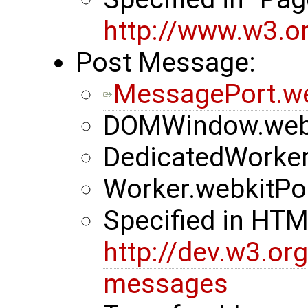
http://www.w3.or
Post Message:
MessagePort.w
DOMWindow.web
DedicatedWorke
Worker.webkitP
Specified in HT
http://dev.w3.o
messages