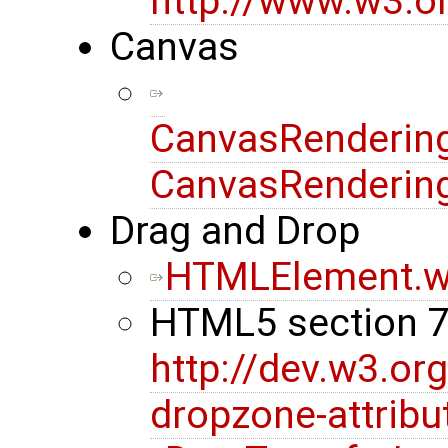
http://www.w3.or
Canvas
CanvasRendering
CanvasRendering
Drag and Drop
HTMLElement.w
HTML5 section 
http://dev.w3.or
dropzone-attribu