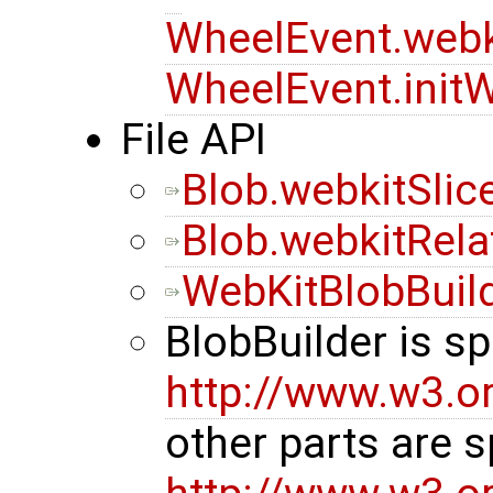
WheelEvent.webk
WheelEvent.init
File API
Blob.webkitSlic
Blob.webkitRela
WebKitBlobBuil
BlobBuilder is sp
http://www.w3.org
other parts are s