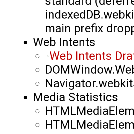
standard (deferre
indexedDB.webk
main prefix drop
Web Intents
Web Intents Dra
DOMWindow.WebK
Navigator.webkit
Media Statistics
HTMLMediaEleme
HTMLMediaEleme