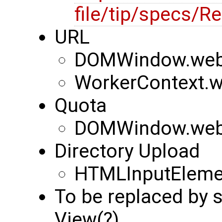
file/tip/specs/
URL
DOMWindow.web
WorkerContext.
Quota
DOMWindow.webk
Directory Upload
HTMLInputElemen
To be replaced by
View(?)