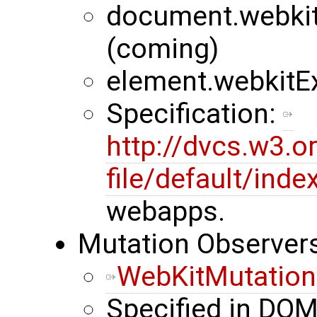
document.webki
(coming)
element.webkitE
Specification:
http://dvcs.w3.o
file/default/inde
webapps.
Mutation Observer
WebKitMutation
Specified in DO