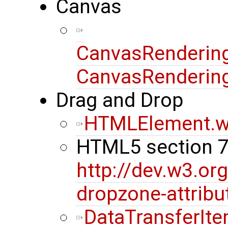
Canvas
CanvasRendering
CanvasRendering
Drag and Drop
HTMLElement.w
HTML5 section 
http://dev.w3.or
dropzone-attribu
DataTransferIt