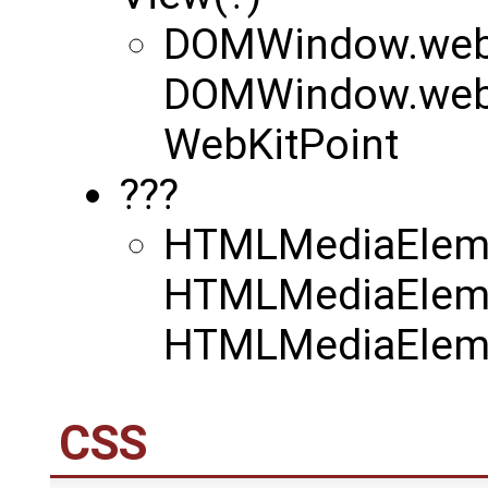
DOMWindow.webk
DOMWindow.webk
WebKitPoint
???
HTMLMediaElemen
HTMLMediaEleme
HTMLMediaEleme
CSS