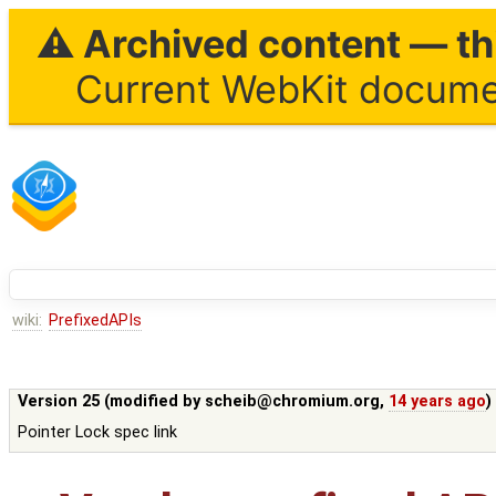
⚠ Archived content — thi
Current WebKit documen
wiki:
PrefixedAPIs
Version 25 (modified by
scheib@chromium.org
,
14 years ago
)
Pointer Lock spec link