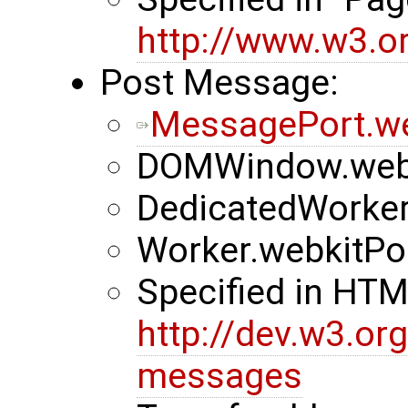
http://www.w3.or
Post Message:
MessagePort.w
DOMWindow.web
DedicatedWorke
Worker.webkitP
Specified in HT
http://dev.w3.o
messages