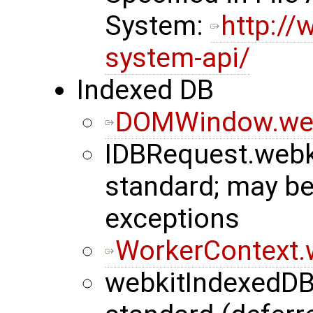
System:
http://
system-api/
Indexed DB
DOMWindow.web
IDBRequest.webk
standard; may b
exceptions
WorkerContext.
webkitIndexedDB