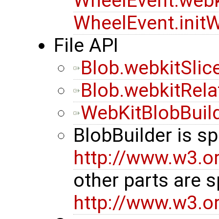
WheelEvent.webk
WheelEvent.init
File API
Blob.webkitSlic
Blob.webkitRela
WebKitBlobBuil
BlobBuilder is sp
http://www.w3.org
other parts are s
http://www.w3.or