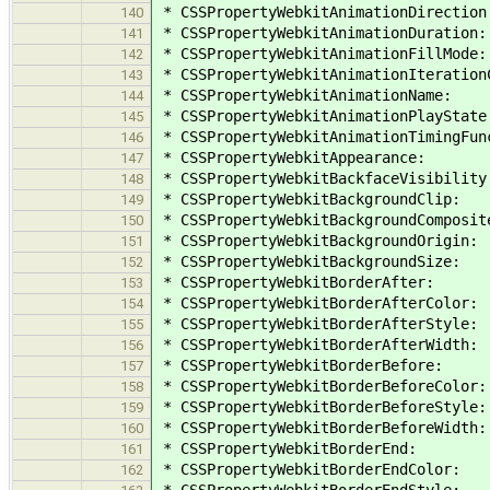
* CSSPropertyWebkitAnimationDirection
140
* CSSPropertyWebkitAnimationDuration:
141
* CSSPropertyWebkitAnimationFillMode:
142
* CSSPropertyWebkitAnimationIteration
143
* CSSPropertyWebkitAnimationName:
144
* CSSPropertyWebkitAnimationPlayState
145
* CSSPropertyWebkitAnimationTimingFun
146
* CSSPropertyWebkitAppearance:
147
* CSSPropertyWebkitBackfaceVisibility
148
* CSSPropertyWebkitBackgroundClip:
149
* CSSPropertyWebkitBackgroundComposit
150
* CSSPropertyWebkitBackgroundOrigin:
151
* CSSPropertyWebkitBackgroundSize:
152
* CSSPropertyWebkitBorderAfter:
153
* CSSPropertyWebkitBorderAfterColor:
154
* CSSPropertyWebkitBorderAfterStyle:
155
* CSSPropertyWebkitBorderAfterWidth:
156
* CSSPropertyWebkitBorderBefore:
157
* CSSPropertyWebkitBorderBeforeColor:
158
* CSSPropertyWebkitBorderBeforeStyle:
159
* CSSPropertyWebkitBorderBeforeWidth:
160
* CSSPropertyWebkitBorderEnd:
161
* CSSPropertyWebkitBorderEndColor:
162