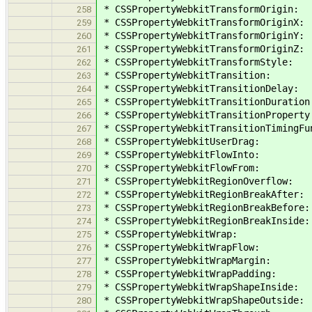
* CSSPropertyWebkitTransformOrigin:
258
* CSSPropertyWebkitTransformOriginX:
259
* CSSPropertyWebkitTransformOriginY:
260
* CSSPropertyWebkitTransformOriginZ:
261
* CSSPropertyWebkitTransformStyle:
262
* CSSPropertyWebkitTransition:
263
* CSSPropertyWebkitTransitionDelay:
264
* CSSPropertyWebkitTransitionDuration
265
* CSSPropertyWebkitTransitionProperty
266
* CSSPropertyWebkitTransitionTimingFu
267
* CSSPropertyWebkitUserDrag:
268
* CSSPropertyWebkitFlowInto:
269
* CSSPropertyWebkitFlowFrom:
270
* CSSPropertyWebkitRegionOverflow:
271
* CSSPropertyWebkitRegionBreakAfter:
272
* CSSPropertyWebkitRegionBreakBefore:
273
* CSSPropertyWebkitRegionBreakInside:
274
* CSSPropertyWebkitWrap:
275
* CSSPropertyWebkitWrapFlow:
276
* CSSPropertyWebkitWrapMargin:
277
* CSSPropertyWebkitWrapPadding:
278
* CSSPropertyWebkitWrapShapeInside:
279
* CSSPropertyWebkitWrapShapeOutside:
280