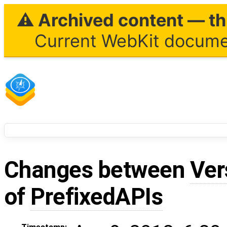
⚠ Archived content — thi
Current WebKit documen
Changes between
Ver
of
PrefixedAPIs