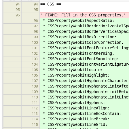
== CSS ==
94
94
95
95
''FIXME: Fill in the CSS properties.''
96
* CSSPropertyWebkitAspectRatio:
96
* CSSPropertyWebkitBorderHorizontalSp
97
* CSSPropertyWebkitBorderVerticalSpac
98
* CSSPropertyWebkitBoxDirection:
99
* CSSPropertyWebkitColorCorrection:
100
* CSSPropertyWebkitFontFeatureSetting
101
* CSSPropertyWebkitFontKerning:
102
* CSSPropertyWebkitFontSmoothing:
103
* CSSPropertyWebkitFontVariantLigatur
104
* CSSPropertyWebkitLocale:
105
* CSSPropertyWebkitHighlight:
106
* CSSPropertyWebkitHyphenateCharacter
107
* CSSPropertyWebkitHyphenateLimitAfte
108
* CSSPropertyWebkitHyphenateLimitBefo
109
* CSSPropertyWebkitHyphenateLimitLine
110
* CSSPropertyWebkitHyphens:
111
* CSSPropertyWebkitLineAlign:
112
* CSSPropertyWebkitLineBoxContain:
113
* CSSPropertyWebkitLineBreak:
114
* CSSPropertyWebkitLineGrid:
115