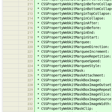
* CSSPropertyWebkitMarginBeforeCollap
211
* CSSPropertyWebkitMarginBottomCollap
212
* CSSPropertyWebkitMarginTopCollapse:
213
* CSSPropertyWebkitMarginCollapse:
214
* CSSPropertyWebkitMarginAfter:
215
* CSSPropertyWebkitMarginBefore:
216
* CSSPropertyWebkitMarginEnd:
217
* CSSPropertyWebkitMarginStart:
218
* CSSPropertyWebkitMarquee:
219
* CSSPropertyWebkitMarqueeDirection:
220
* CSSPropertyWebkitMarqueeIncrement:
221
* CSSPropertyWebkitMarqueeRepetition:
222
* CSSPropertyWebkitMarqueeSpeed:
223
* CSSPropertyWebkitMarqueeStyle:
224
* CSSPropertyWebkitMask:
225
* CSSPropertyWebkitMaskAttachment:
226
* CSSPropertyWebkitMaskBoxImage:
227
* CSSPropertyWebkitMaskBoxImageOutset
228
* CSSPropertyWebkitMaskBoxImageRepeat
229
* CSSPropertyWebkitMaskBoxImageSlice:
230
* CSSPropertyWebkitMaskBoxImageSource
231
* CSSPropertyWebkitMaskBoxImageWidth:
232
* CSSPropertyWebkitMaskClip:
233