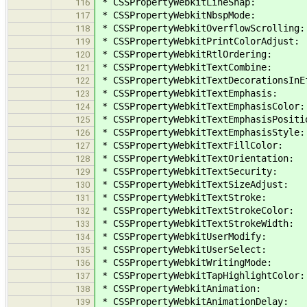
* CSSPropertyWebkitLineSnap:
116
* CSSPropertyWebkitNbspMode:
117
* CSSPropertyWebkitOverflowScrolling:
118
* CSSPropertyWebkitPrintColorAdjust:
119
* CSSPropertyWebkitRtlOrdering:
120
* CSSPropertyWebkitTextCombine:
121
* CSSPropertyWebkitTextDecorationsInE
122
* CSSPropertyWebkitTextEmphasis:
123
* CSSPropertyWebkitTextEmphasisColor:
124
* CSSPropertyWebkitTextEmphasisPositi
125
* CSSPropertyWebkitTextEmphasisStyle:
126
* CSSPropertyWebkitTextFillColor:
127
* CSSPropertyWebkitTextOrientation:
128
* CSSPropertyWebkitTextSecurity:
129
* CSSPropertyWebkitTextSizeAdjust:
130
* CSSPropertyWebkitTextStroke:
131
* CSSPropertyWebkitTextStrokeColor:
132
* CSSPropertyWebkitTextStrokeWidth:
133
* CSSPropertyWebkitUserModify:
134
* CSSPropertyWebkitUserSelect:
135
* CSSPropertyWebkitWritingMode:
136
* CSSPropertyWebkitTapHighlightColor:
137
* CSSPropertyWebkitAnimation:
138
* CSSPropertyWebkitAnimationDelay:
139