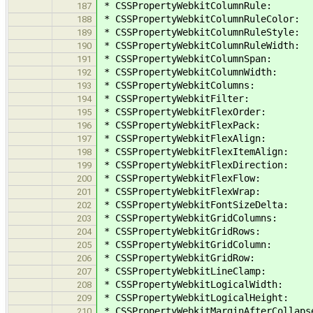
* CSSPropertyWebkitColumnRule:
187
* CSSPropertyWebkitColumnRuleColor:
188
* CSSPropertyWebkitColumnRuleStyle:
189
* CSSPropertyWebkitColumnRuleWidth:
190
* CSSPropertyWebkitColumnSpan:
191
* CSSPropertyWebkitColumnWidth:
192
* CSSPropertyWebkitColumns:
193
* CSSPropertyWebkitFilter:
194
* CSSPropertyWebkitFlexOrder:
195
* CSSPropertyWebkitFlexPack:
196
* CSSPropertyWebkitFlexAlign:
197
* CSSPropertyWebkitFlexItemAlign:
198
* CSSPropertyWebkitFlexDirection:
199
* CSSPropertyWebkitFlexFlow:
200
* CSSPropertyWebkitFlexWrap:
201
* CSSPropertyWebkitFontSizeDelta:
202
* CSSPropertyWebkitGridColumns:
203
* CSSPropertyWebkitGridRows:
204
* CSSPropertyWebkitGridColumn:
205
* CSSPropertyWebkitGridRow:
206
* CSSPropertyWebkitLineClamp:
207
* CSSPropertyWebkitLogicalWidth:
208
* CSSPropertyWebkitLogicalHeight:
209
* CSSPropertyWebkitMarginAfterCollaps
210