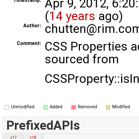
Apr 9, 2012, 6:2
Timestamp:
(
14 years
ago)
chutten@rim.co
Author:
CSS Properties 
Comment:
sourced from
CSSProperty::isI
Unmodified
Added
Removed
Modified
PrefixedAPIs
v17
v18