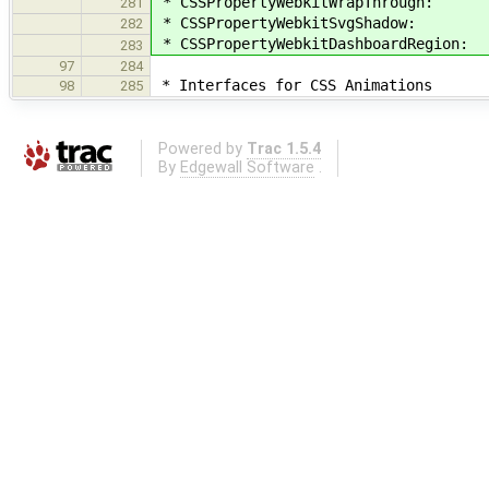
* CSSPropertyWebkitWrapThrough:
281
* CSSPropertyWebkitSvgShadow:
282
* CSSPropertyWebkitDashboardRegion:
283
97
284
* Interfaces for CSS Animations
98
285
Powered by
Trac 1.5.4
By
Edgewall Software
.